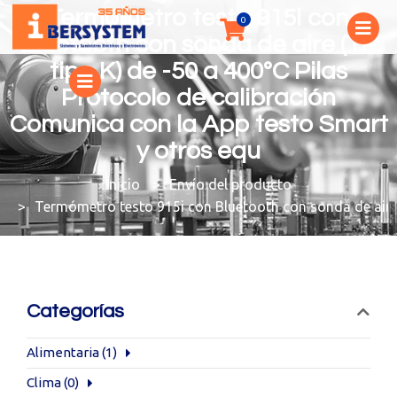
Termómetro testo 915i con
Bluetooth con sonda de aire (TP
tipo K) de -50 a 400ºC Pilas
Protocolo de calibración
Comunica con la App testo Smart
y otros equ
You are here:
Envío del producto
Termómetro testo 915i con Bluetooth con sonda de aire 
Categorías
Alimentaria
(1)
Clima
(0)