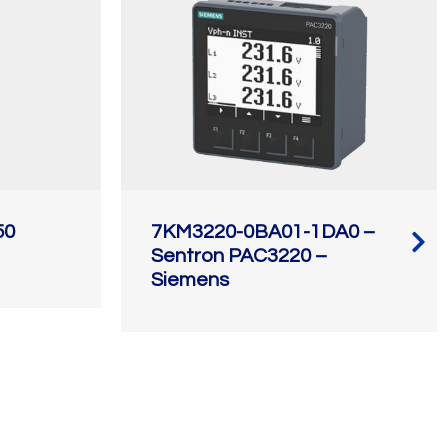
50
7KM3220-0BA01-1DA0 –
Sentron PAC3220 –
Siemens