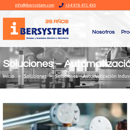
info@ibersystem.com
+34 976 472 430
Nosotros
Pro
Soluciones – Automatizació
You are here:
Soluciones
Soluciones – Automatización Indust