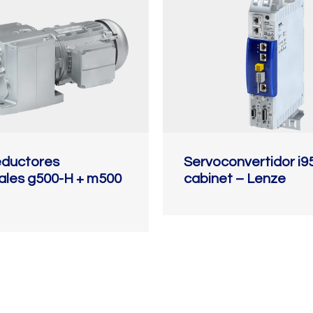
eductores
Servoconvertidor i9
dales g500-H + m500
cabinet – Lenze