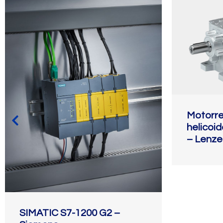
Motorr
helicoi
– Lenze
SIMATIC S7-1200 G2 –