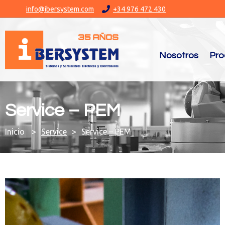
info@ibersystem.com
+34 976 472 430
Nosotros
Pro
Service – PEM
You are here:
Service
Service – PEM