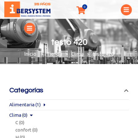
testo 420
You are here:
Tienda
Clima
testo 420
Categorías
Alimentaria
(1)
Clima
(0)
C
(0)
confort
(0)
H
(0)