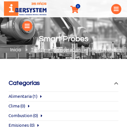
Smart Probes
You are here:
Tienda
Refrigeracion
Smart Probes
Categorías
Alimentaria
(1)
Clima
(0)
Combustion
(0)
Emisiones
(0)