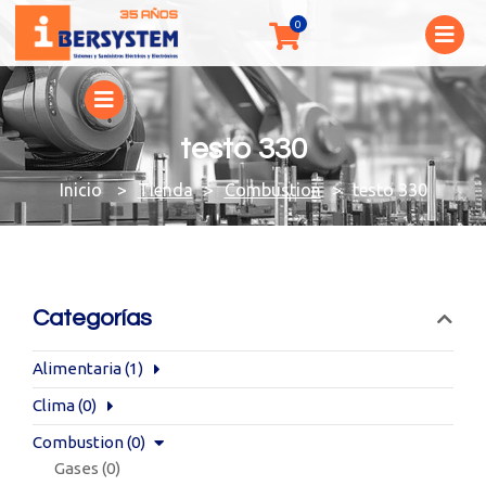
testo 330
You are here:
Tienda
Combustion
testo 330
Categorías
Alimentaria
(1)
Clima
(0)
Combustion
(0)
Gases
(0)