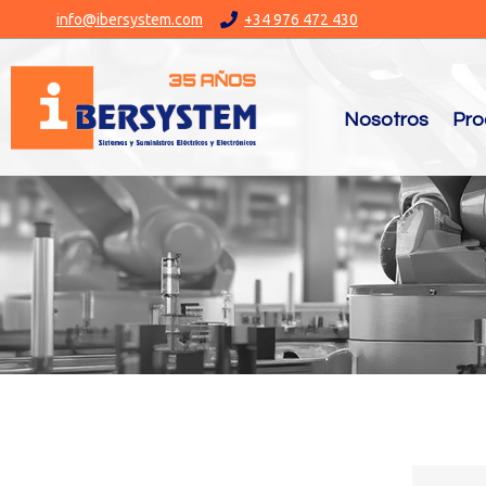
info@ibersystem.com
+34 976 472 430
Nosotros
Pro
You are here: