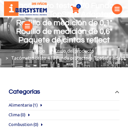
Tacómetro testo 470 Funda
protectora TopSafe Adaptador
Rodillo de medición de 0,1"
Rodillo de medición de 0,6"
Paquete de cintas reflect
You are here:
Envío del producto
Tacómetro testo 470 Funda protectora TopSafe Adaptador
Categorías
Alimentaria
(1)
Clima
(0)
Combustion
(0)