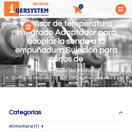
Sonda de molinete (∅ 100 mm)
con empuñadura por Bluetooth®
y sensor de temperatura
integrado Adaptador para
acoplar la sonda a la
empuñadura Sujeción para
conos de
You are here:
Envío del producto
Sonda de molinete (∅ 100 mm) con empuñadura por Blue
Categorías
Alimentaria
(1)