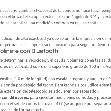
s necesario cambiar el cabezal de la sonda, no hace falta reem
 con el brazo telescópico extensible con ángulo de 90º y la e
o se garantiza una medición cómoda en rejillas cenitales.
edición de alta exactitud ya que se omite la imprecisión de me
dor permanece siempre a su disposición para seguir midiendo.
olinete con Bluetooth
 determinar la velocidad y el caudal volumétrico en las salid
s valores de velocidad sobre una superficie grande de 100 mm. 
extensible (1,0 m de longitud) con escala integrada y ángulo d
 la sonda por debajo del techo. Para techos altos utilice adem
 la extensión del telescopio se adquieren por separado).
e con difusores:
para ejecutar mediciones cómodas y precisas en
con el set de conos testovent 417 (se adquiere por separado)
 realiza de forma directa.