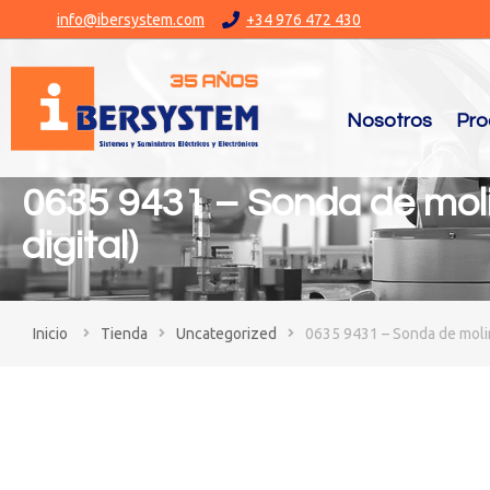
info@ibersystem.com
+34 976 472 430
Nosotros
Pro
0635 9431 – Sonda de mol
digital)
You are here:
Tienda
Uncategorized
0635 9431 – Sonda de molin