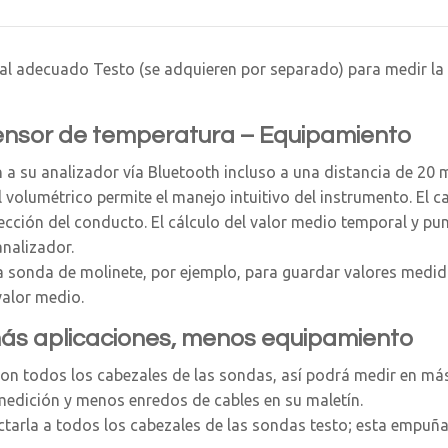
nal adecuado Testo (se adquieren por separado) para medir la
sensor de temperatura – Equipamiento
a su analizador vía Bluetooth incluso a una distancia de 20 
volumétrico permite el manejo intuitivo del instrumento. El c
cción del conducto. El cálculo del valor medio temporal y pun
analizador.
la sonda de molinete, por ejemplo, para guardar valores medido
valor medio.
más aplicaciones, menos equipamiento
 con todos los cabezales de las sondas, así podrá medir en m
edición y menos enredos de cables en su maletín.
arla a todos los cabezales de las sondas testo; esta empuñad