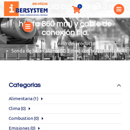
Sonda de bola caliente (∅ 3 mm)
con brazo telescópico (extensible
hasta 860 mm) y cable de
conexión fijo.
You are here:
Envío del producto
Sonda de bola caliente (∅ 3 mm) con brazo telescópico (
Categorías
Alimentaria
(1)
Clima
(0)
Combustion
(0)
Emisiones
(0)