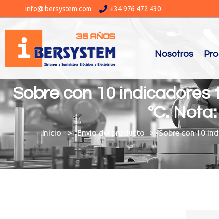
info@ibersystem.com
+34 976 472 430
Nosotros
Pro
Sobre con 10 indicadores t
ºC. Nota
You are here:
Envío del producto
Sobre con 10 ind