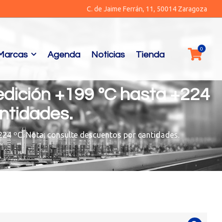
C. de Jaime Ferrán, 11, 50014 Zaragoza
Marcas
Agenda
Noticias
Tienda
medición +199 ºC hasta +224
ntidades.
224 ºC. Nota: consulte descuentos por cantidades.