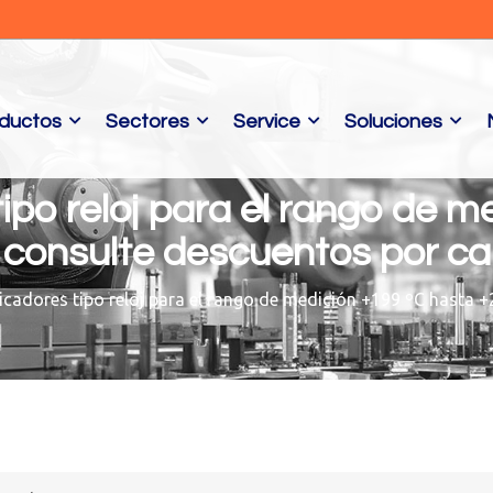
ductos
Sectores
Service
Soluciones
ipo reloj para el rango de 
: consulte descuentos por ca
icadores tipo reloj para el rango de medición +199 ºC hasta +