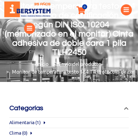
Monitor de temperatura testo 184
T4 Protocolo de certificación 3.1
según DIN ISO 10204
(memorizado en el monitor) Cinta
adhesiva de doble cara 1 pila
TLH2450
You are here:
Envío del producto
Monitor de temperatura testo 184 T4 Protocolo de certi
Categorías
Alimentaria
(1)
Clima
(0)