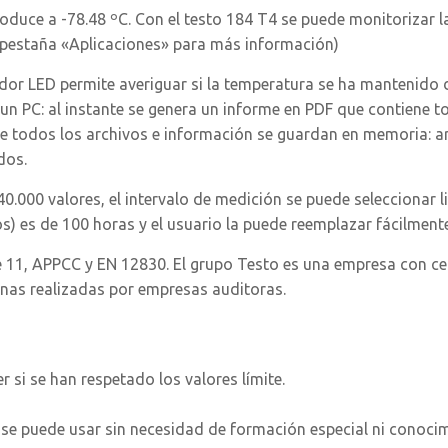
roduce a -78.48 ºC. Con el testo 184 T4 se puede monitorizar 
la pestaña «Aplicaciones» para más información)
ador LED permite averiguar si la temperatura se ha mantenido 
un PC: al instante se genera un informe en PDF que contiene t
que todos los archivos e información se guardan en memoria: a
dos.
.000 valores, el intervalo de medición se puede seleccionar li
s) es de 100 horas y el usuario la puede reemplazar fácilmente
e 11, APPCC y EN 12830. El grupo Testo es una empresa con ce
rnas realizadas por empresas auditoras.
r si se han respetado los valores límite.
 se puede usar sin necesidad de formación especial ni conocimi