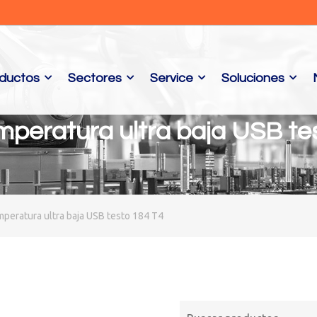
ductos
Sectores
Service
Soluciones
mperatura ultra baja USB te
peratura ultra baja USB testo 184 T4