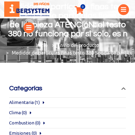
Medidor de partículas finas testo
380 Sonda de partículas finas Set
de limpieza ATENCIóN: el testo
380 no funciona por si solo, es n
You are here:
Envío del producto
Medidor de partículas finas testo 380 Sonda de partícula
Categorías
Alimentaria
(1)
Clima
(0)
Combustion
(0)
Emisiones
(0)