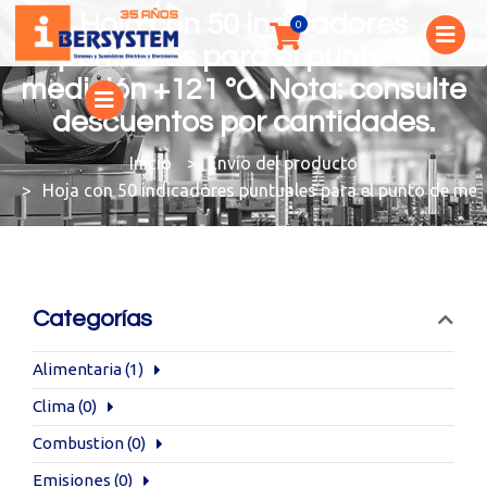
Hoja con 50 indicadores
puntuales para el punto de
medición +121 ºC. Nota: consulte
descuentos por cantidades.
You are here:
Envío del producto
Hoja con 50 indicadores puntuales para el punto de med
Categorías
Alimentaria
(1)
Clima
(0)
Combustion
(0)
Emisiones
(0)