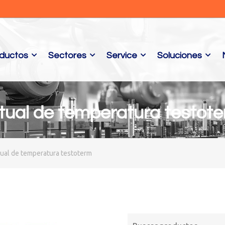
ductos
Sectores
Service
Soluciones
tual de temperatura testot
tual de temperatura testoterm