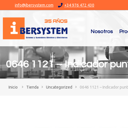
info@ibersystem.com
+34 976 472 430
Nosotros
Pro
0646 1121 – Indicador pun
You are here:
Tienda
Uncategorized
0646 1121 – Indicador pun