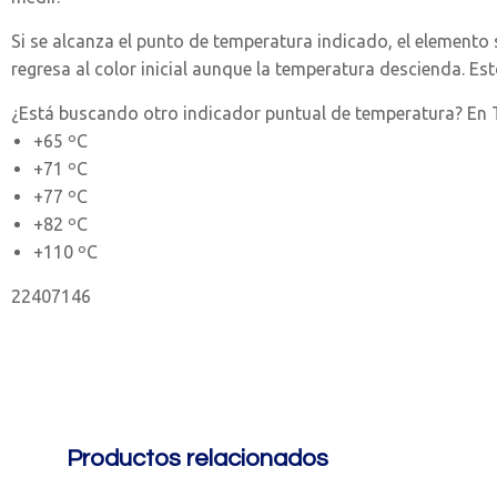
Si se alcanza el punto de temperatura indicado, el elemento
regresa al color inicial aunque la temperatura descienda. Es
¿Está buscando otro indicador puntual de temperatura? En T
+65 ºC
+71 ºC
+77 ºC
+82 ºC
+110 ºC
22407146
Productos relacionados