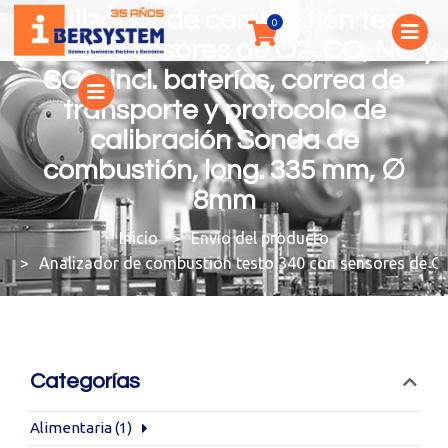
Analizador de combustión testo
340 con sensores de O2, CO, NO y
SO2, incl. baterías, correa de
transporte y protocolo de
calibración Sonda de
combustión, long. 335 mm, ∅
8mm
You are here:
Envío del producto
Analizador de combustión testo 340 con sensores de O2,
Categorías
Alimentaria
(1)