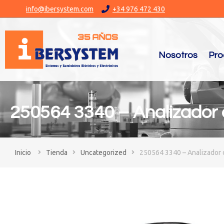
info@ibersystem.com
+34 976 472 430
Nosotros
Pro
250564 3340 – Analizador
You are here:
Tienda
Uncategorized
250564 3340 – Analizador 