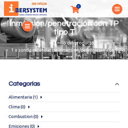
1 x sonda estándar de
inmersión/penetración con TP
tipo T
You are here:
Envío del producto
1 x sonda estándar de inmersión/penetración con TP ti
Categorías
Alimentaria
(1)
Clima
(0)
Combustion
(0)
Emisiones
(0)