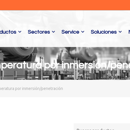
ductos
Sectores
Service
Soluciones
peratura por inmersión/pen
eratura por inmersión/penetración