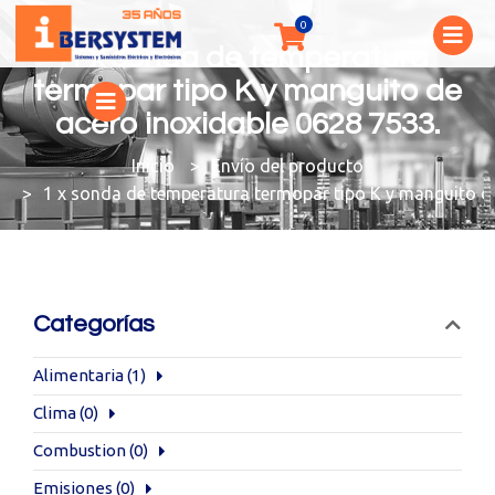
1 x sonda de temperatura
termopar tipo K y manguito de
acero inoxidable 0628 7533.
You are here:
Envío del producto
1 x sonda de temperatura termopar tipo K y manguito de
Categorías
Alimentaria
(1)
Clima
(0)
Combustion
(0)
Emisiones
(0)