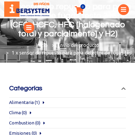
1 x sensor de repuesto para para
detector de fugas testo 316-4
(CFC, HCFC, HFC [halogenado
total y parcialmente] y H2)
You are here:
Envío del producto
1 x sensor de repuesto para para detector de fugas test
Categorías
Alimentaria
(1)
Clima
(0)
Combustion
(0)
Emisiones
(0)