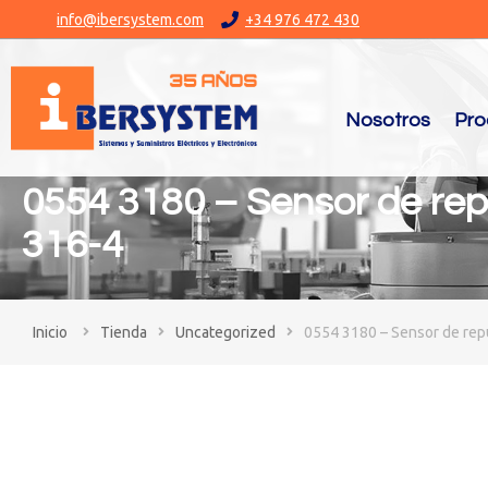
info@ibersystem.com
+34 976 472 430
Nosotros
Pro
0554 3180 – Sensor de rep
316-4
You are here:
Tienda
Uncategorized
0554 3180 – Sensor de rep