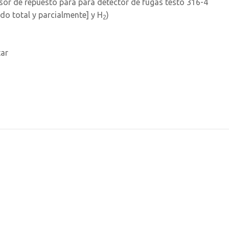
sor de repuesto para para detector de fugas testo 316-4
o total y parcialmente] y H
)
2
tar