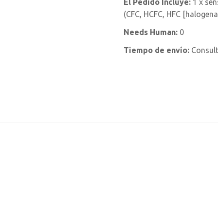
El Pedido Incluye:
1 x sen
(CFC, HCFC, HFC [halogenad
Needs Human:
0
Tiempo de envío:
Consul