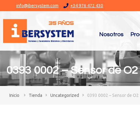
info@ibersystem.com
+34 976 472 430
Nosotros
Pro
0393 0002 – Sensor de O2
You are here:
Tienda
Uncategorized
0393 0002 – Sensor de O2