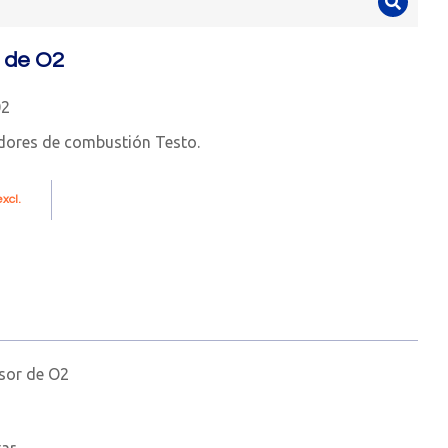
 de O2
02
dores de combustión Testo.
xcl.
nsor de O2