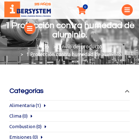
1 Protección contra humedad de
aluminio.
You are here:
Envío del producto
1 Protección contra humedad de aluminio.
Categorías
Alimentaria
(1)
Clima
(0)
Combustion
(0)
Emisiones
(0)