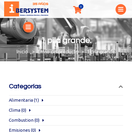
1 pila grande.
You are here:
Envío del producto
1 pila grande.
Categorías
Alimentaria
(1)
Clima
(0)
Combustion
(0)
Emisiones
(0)