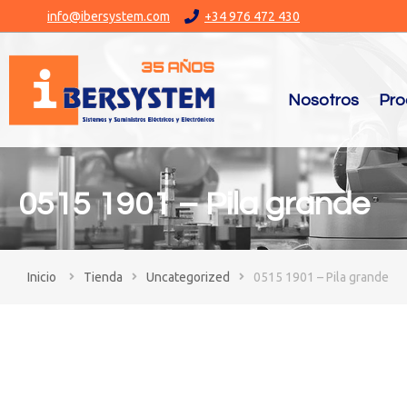
info@ibersystem.com
+34 976 472 430
Nosotros
Pro
0515 1901 – Pila grande
You are here:
Tienda
Uncategorized
0515 1901 – Pila grande