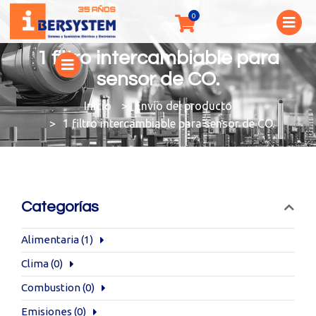
1 filtro intercambiable para
sensor de CO.
You are here:
Envío del producto
1 filtro intercambiable para sensor de CO.
Categorías
Alimentaria
(1)
Clima
(0)
Combustion
(0)
Emisiones
(0)