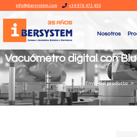
info@ibersystem.com
+34 976 472 430
Nosotros
Pro
Vacuómetro digital con Blu
You are here:
Envío del producto