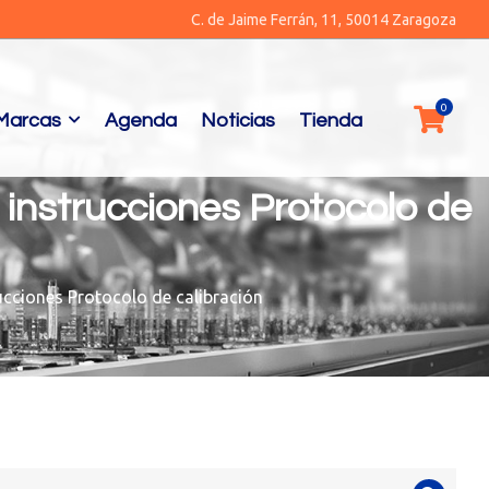
C. de Jaime Ferrán, 11, 50014 Zaragoza
Marcas
Agenda
Noticias
Tienda
 instrucciones Protocolo de
cciones Protocolo de calibración