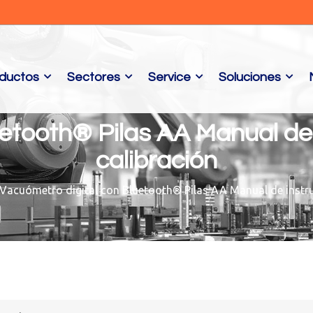
ductos
Sectores
Service
Soluciones
etooth® Pilas AA Manual de
calibración
Vacuómetro digital con Bluetooth® Pilas AA Manual de instru