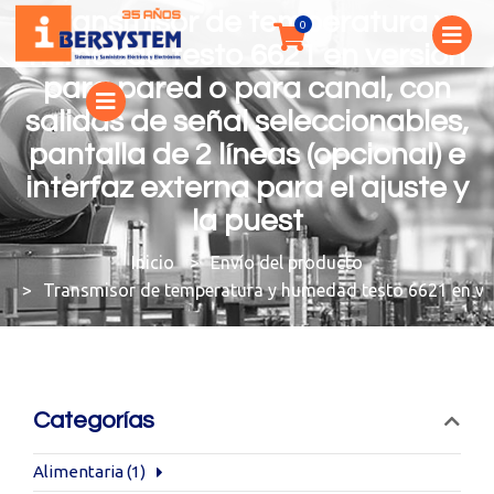
Transmisor de temperatura y
humedad testo 6621 en versión
para pared o para canal, con
salidas de señal seleccionables,
pantalla de 2 líneas (opcional) e
interfaz externa para el ajuste y
la puest
You are here:
Envío del producto
Transmisor de temperatura y humedad testo 6621 en versió
Categorías
Alimentaria
(1)