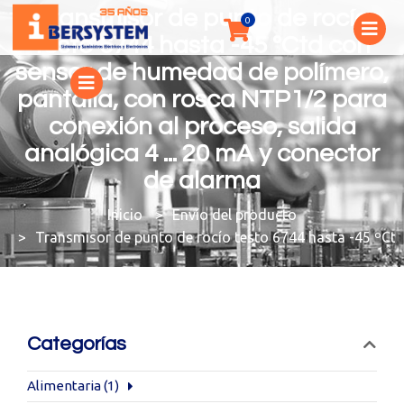
Transmisor de punto de rocío
testo 6744 hasta -45 ºCtd con
sensor de humedad de polímero,
pantalla, con rosca NTP1/2 para
conexión al proceso, salida
analógica 4 ... 20 mA y conector
de alarma
You are here:
Envío del producto
Transmisor de punto de rocío testo 6744 hasta -45 ºCtd
Categorías
Alimentaria
(1)