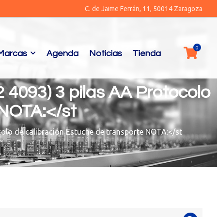
C. de Jaime Ferrán, 11, 50014 Zaragoza
Marcas
Agenda
Noticias
Tienda
 4093) 3 pilas AA Protocolo
 NOTA:</st
colo de calibración Estuche de transporte NOTA:</st