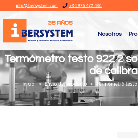
info@ibersystem.com
+34 976 472 430
Nosotros
Pro
Termómetro testo 922 2 son
de calibr
You are here:
Envío del producto
Termómetro testo 9