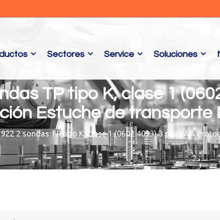
ductos
Sectores
Service
Soluciones
das TP tipo K, clase 1 (0602
ación Estuche de transporte
22 2 sondas TP tipo K, clase 1 (0602 4093) 3 pilas AA Proto