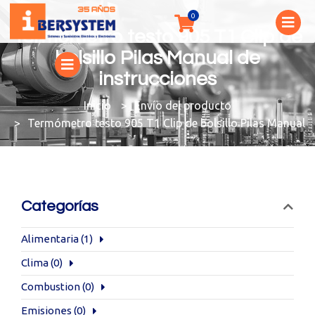
Termómetro testo 905 T1 Clip de
bolsillo Pilas Manual de
instrucciones
You are here:
Envío del producto
Termómetro testo 905 T1 Clip de bolsillo Pilas Manual d
Categorías
Alimentaria
(1)
Clima
(0)
Combustion
(0)
Emisiones
(0)