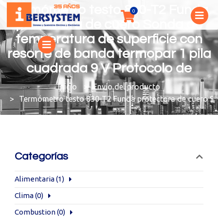
Termómetro testo 830-T2 Funda
protectora de cuero Sonda de
temperatura de superficie con
resorte de banda termopar 1 pila
cuadrada 9 V Protocolo de
You are here:
Envío del producto
Termómetro testo 830-T2 Funda protectora de cuero Son
Categorías
Alimentaria
(1)
Clima
(0)
Combustion
(0)