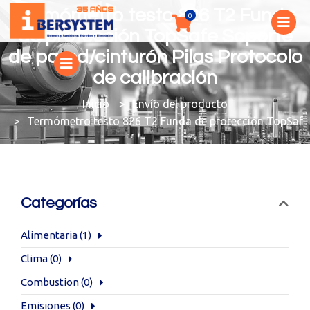
Termómetro testo 826 T2 Funda
de protección TopSafe Soporte
de pared/cinturón Pilas Protocolo
de calibración
You are here:
Envío del producto
Termómetro testo 826 T2 Funda de protección TopSafe S
Categorías
Alimentaria
(1)
Clima
(0)
Combustion
(0)
Emisiones
(0)