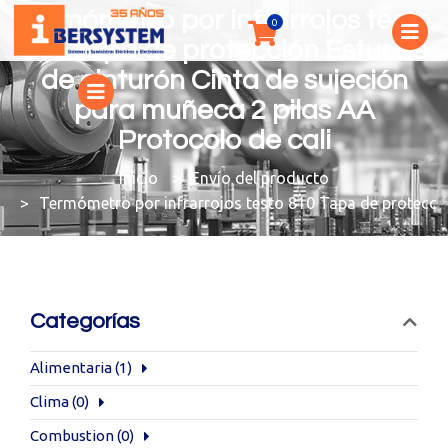
Termómetro por infrarrojos testo
810 Tapa de protección Estuche
de cinturón Cinta de sujeción
para muñeca 2 pilas AA
Protocolo de cali
You are here:
Envío del producto
Termómetro por infrarrojos testo 810 Tapa de protecció
Categorías
Alimentaria
(1)
Clima
(0)
Combustion
(0)