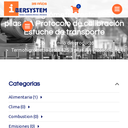
Termohigrómetro testo 625 3
pilas AA Protocolo de calibración
Estuche de transporte
You are here:
Envío del producto
Termohigrómetro testo 625 3 pilas AA Protocolo de cali
Categorías
Alimentaria
(1)
Clima
(0)
Combustion
(0)
Emisiones
(0)