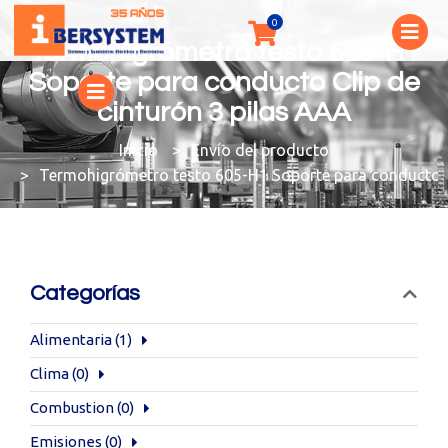
Termohigrómetro testo 605-H1
Soporte para conducto Clip de
cinturón 3 pilas AAA
You are here:
Envío del producto
Termohigrómetro testo 605-H1 Soporte para conducto C
Categorías
Alimentaria
(1)
Clima
(0)
Combustion
(0)
Emisiones
(0)