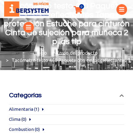
Tacómetro testo 460 Paquete
con cintas reflectantes Tapa de
protección Estuche para cinturón
Cinta de sujeción para muñeca 2
pilas tip
You are here:
Envío del producto
Tacómetro testo 460 Paquete con cintas reflectantes Tap
Categorías
Alimentaria
(1)
Clima
(0)
Combustion
(0)