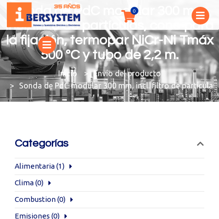
Sonda de PdC modular 300 mm,
incl. filtro de partículas, cono para
la fijación, termopar NiCr-Ni Tmáx
500 ºC y tubo de 2,2 m.
You are here:
Envío del producto
Sonda de PdC modular 300 mm, incl. filtro de partículas,
Categorías
Alimentaria
(1)
Clima
(0)
Combustion
(0)
Emisiones
(0)