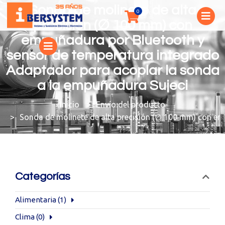
Sonda de molinete de alta
precisión (∅ 100 mm) con
empuñadura por Bluetooth y
sensor de temperatura integrado
Adaptador para acoplar la sonda
a la empuñadura Sujeci
You are here:
Envío del producto
Sonda de molinete de alta precisión (∅ 100 mm) con em
Categorías
Alimentaria
(1)
Clima
(0)