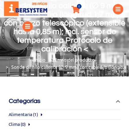
Sonda de hilo caliente (∅ 9 mm)
con cable fijo (longitud 1,7 m) y
con brazo telescópico (extensible
hasta 0,85 m); incl. sensor de
temperatura Protocolo de
calibración <
You are here:
Envío del producto
Sonda de hilo caliente (∅ 9 mm) con cable fijo (longitud
Categorías
Alimentaria
(1)
Clima
(0)