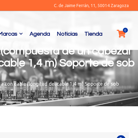
C. de Jaime Ferrán, 11, 50014 Zaragoza
Marcas
Agenda
Noticias
Tienda
 (compuesta de un cabezal
cable 1,4 m) Soporte de sob
con cable (longitud del cable 1,4 m) Soporte de sob