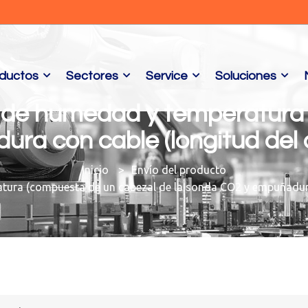
ductos
Sectores
Service
Soluciones
r de humedad y temperatura
ra con cable (longitud del 
Envío del producto
tura (compuesta de un cabezal de la sonda CO2 y empuñadura 