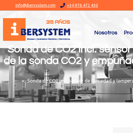
info@ibersystem.com
+34 976 472 430
Nosotros
Pro
Sonda de CO2 incl. senso
de la sonda CO2 y empuñadu
You are here:
Sonda de CO2 incl. sensor de humedad y tempera