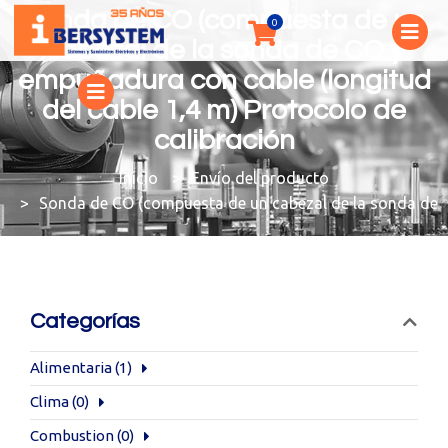
Sonda de CO (compuesta de un
cabezal de la sonda de CO y
empuñadura con cable (longitud
del cable 1,4 m) Protocolo de
calibración
You are here:
Envío del producto
Sonda de CO (compuesta de un cabezal de la sonda de CO
Categorías
Alimentaria
(1)
Clima
(0)
Combustion
(0)