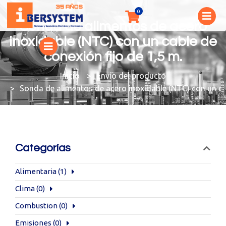
Sonda de alimentos de acero
inoxidable (NTC) con un cable de
conexión fijo de 1,5 m.
You are here:
Envío del producto
Sonda de alimentos de acero inoxidable (NTC) con un cab
Categorías
Alimentaria
(1)
Clima
(0)
Combustion
(0)
Emisiones
(0)