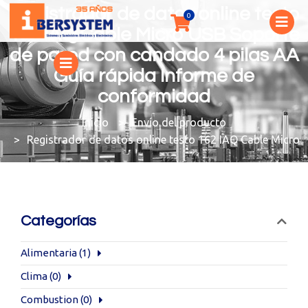
Registrador de datos online testo
162 IAQ Cable Micro USB Soporte
de pared con candado 4 pilas AA
Guía rápida Informe de
conformidad
You are here:
Envío del producto
Registrador de datos online testo 162 IAQ Cable Micro
Categorías
Alimentaria
(1)
Clima
(0)
Combustion
(0)