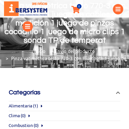
Pinza vatimétrica testo 770-3 con
Bluetooth 1 juego de cables de
medición 1 juego de pinzas
cocodrilo 1 juego de micro clips 1
sonda TP de temperat
You are here:
Envío del producto
Pinza vatimétrica testo 770-3 con Bluetooth 1 juego de 
Categorías
Alimentaria
(1)
Clima
(0)
Combustion
(0)