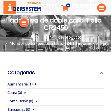
Monitor de temperatura testo 184
T3 informe de la prueba Cinta
adhesiva de doble cara 1 pila
CR2450
You are here:
Envío del producto
Monitor de temperatura testo 184 T3 informe de la prue
Categorías
Alimentaria
(1)
Clima
(0)
Combustion
(0)
Emisiones
(0)