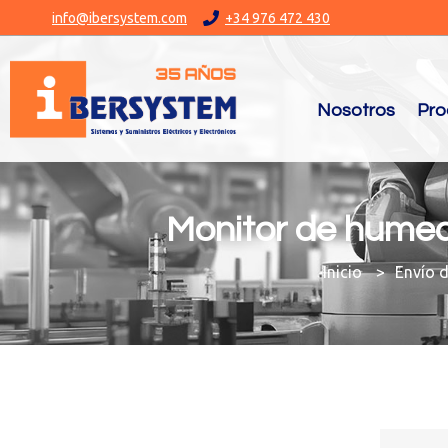
info@ibersystem.com
+34 976 472 430
Nosotros
Pro
Monitor de humed
You are here:
Envío 