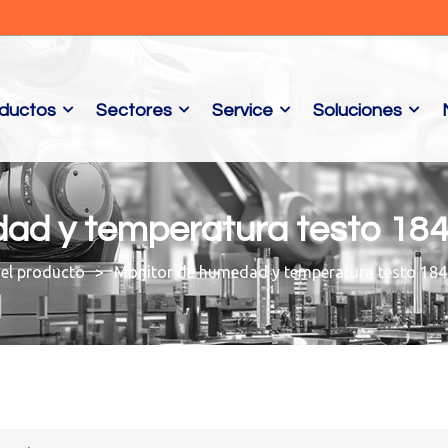
ductos
Sectores
Service
Soluciones
ad y temperatura testo 184
del producto
Monitor de humedad y temperatura testo 184